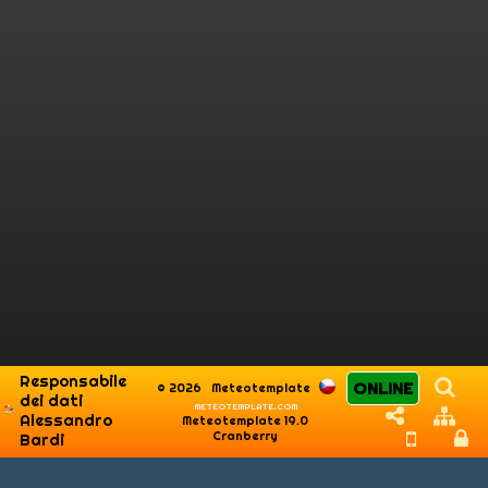
Responsabile
ONLINE
© 2026
Meteotemplate
dei dati
meteotemplate.com
Alessandro
Meteotemplate 19.0
Cranberry
Bardi