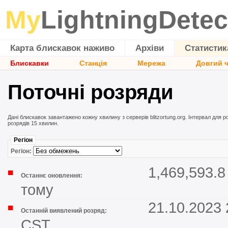
My
LightningDetec
Карта блискавок наживо
Архіви
Статистик
Блискавки
Станція
Мережа
Довгий 
Поточні розряди
Дані блискавок завантажено кожну хвилину з серверів blitzortung.org. Інтервал для 
розрядів 15 хвилин.
Регіон
Регіон:
1,469,593.8
Останнє оновлення:
тому
21.10.2023 
Останній виявлений розряд:
CST