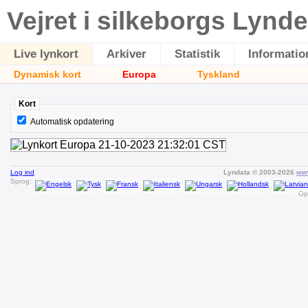
Vejret i silkeborgs Lynde
Live lynkort
Arkiver
Statistik
Informatio
Dynamisk kort
Europa
Tyskland
Kort
Automatisk opdatering
Log ind
Lyndata © 2003-2026
www
Sprog:
Op