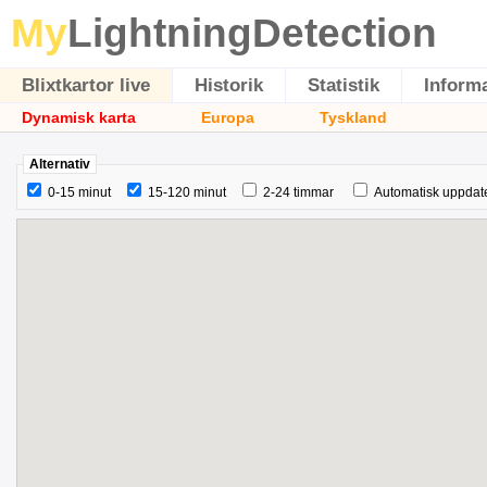
My
LightningDetection
Blixtkartor live
Historik
Statistik
Inform
Dynamisk karta
Europa
Tyskland
Alternativ
0-15 minut
15-120 minut
2-24 timmar
Automatisk uppdat