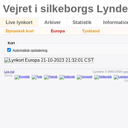
Vejret i silkeborgs Lynde
Live lynkort
Arkiver
Statistik
Informatio
Dynamisk kort
Europa
Tyskland
Kort
Automatisk opdatering
Log ind
Lyndata © 2003-2026
www
Sprog:
Op