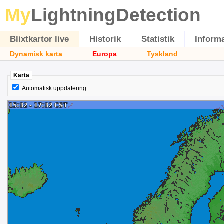
My
LightningDetection
Blixtkartor live
Historik
Statistik
Inform
Dynamisk karta
Europa
Tyskland
Karta
Automatisk uppdatering