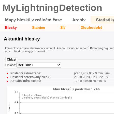
MyLightningDetection
Mapy blesků v reálném čase
Archiv
Statistik
Blesky
Stanice
Síť
Dlouhodobé
Aktuální blesky
Data o blescích jsou stahována v intervalu každou minutu ze serverů Blitzortung.org. Int
poměru blesků a míry je 15 minut.
Oblast
Oblast:
Poslední aktualizace:
před1,469,007.9 minutami
Poslední detekovaný blesk:
21.10.2023 21:30:22 CST
Aktuální míra blesků:
123.0 blesků za minutu