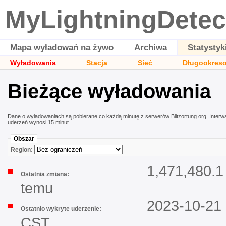
MyLightningDetec
Mapa wyładowań na żywo
Archiwa
Statystyk
Wyładowania
Stacja
Sieć
Długookres
Bieżące wyładowania
Dane o wyładowaniach są pobierane co każdą minutę z serwerów Blitzortung.org. Interwał
uderzeń wynosi 15 minut.
Obszar
Region:
1,471,480.1
Ostatnia zmiana:
temu
2023-10-21 
Ostatnio wykryte uderzenie:
CST