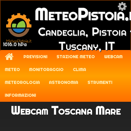
MeteoPistoia.
Candeglia, Pistoia 
Tuscany, IT
1016.0 hPa
PREVISIONI
STAZIONE METEO
WEBCAM
METEO
MONITORAGGIO
CLIMA
METEOROLOGIA
ASTRONOMIA
STRUMENTI
INFORMAZIONI
Webcam Toscana Mare