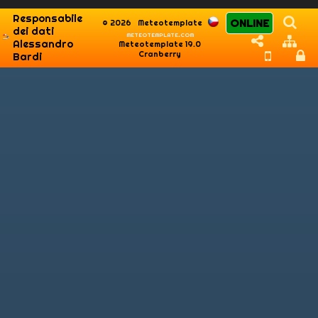
Responsabile
ONLINE
© 2026
Meteotemplate
dei dati
meteotemplate.com
Alessandro
Meteotemplate 19.0
Cranberry
Bardi