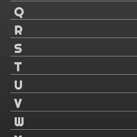
Q
R
S
T
U
V
W