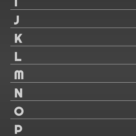
I
J
K
L
M
N
O
P