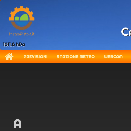
Ca
11.9 km/h
PREVISIONI
STAZIONE METEO
WEBCAM
A