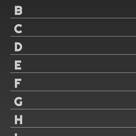
B
C
D
E
F
G
H