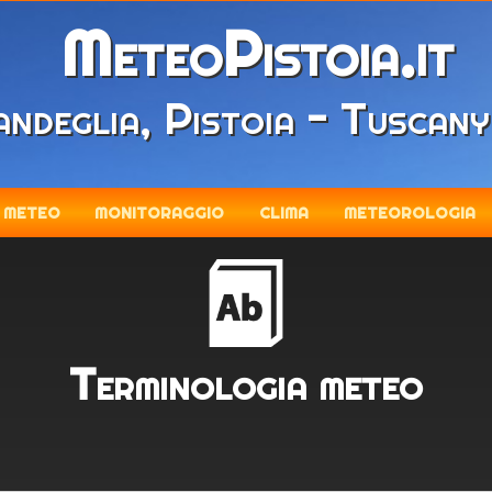
MeteoPistoia.it
ndeglia, Pistoia - Tuscany
METEO
MONITORAGGIO
CLIMA
METEOROLOGIA
Terminologia meteo