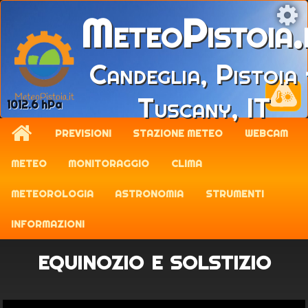
MeteoPistoia.
Candeglia, Pistoia 
Tuscany, IT
1012.6 hPa
PREVISIONI
STAZIONE METEO
WEBCAM
METEO
MONITORAGGIO
CLIMA
METEOROLOGIA
ASTRONOMIA
STRUMENTI
INFORMAZIONI
equinozio e solstizio