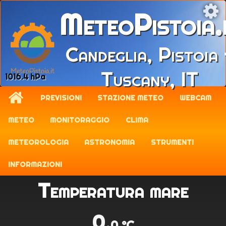
MeteoPistoia.
Candeglia, Pistoia 
Tuscany, IT
1016.4 hPa
PREVISIONI
STAZIONE METEO
WEBCAM
METEO
MONITORAGGIO
CLIMA
METEOROLOGIA
ASTRONOMIA
STRUMENTI
INFORMAZIONI
Temperatura mare
0.
0 °C