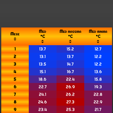
Med
Med massima
Med minima
Mese
°C
°C
°C
1
13.7
15.2
12.7
2
13.1
13.7
12.2
3
13.5
14.7
12.2
4
15.1
16.7
13.6
5
18.6
22.4
15.8
6
22.7
26.9
19.3
7
24.1
26.2
22.8
8
24.6
27.3
22.9
9
23.4
25.3
21.7