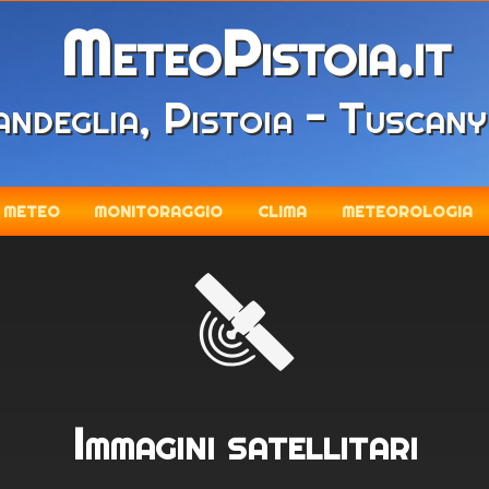
MeteoPistoia.it
ndeglia, Pistoia - Tuscany
METEO
MONITORAGGIO
CLIMA
METEOROLOGIA
Immagini satellitari