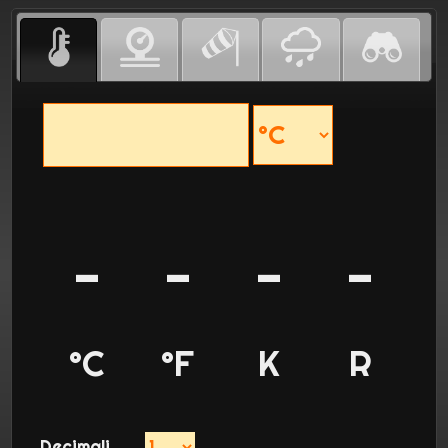
-
-
-
-
°C
°F
K
R
Decimali