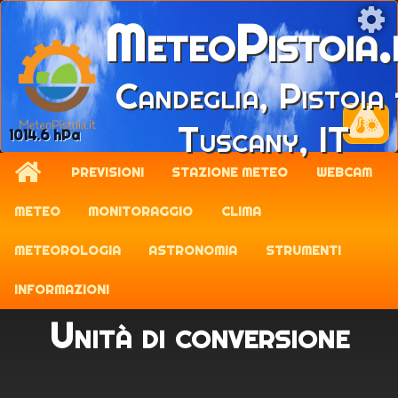
MeteoPistoia.
Candeglia, Pistoia 
Tuscany, IT
1014.6 hPa
PREVISIONI
STAZIONE METEO
WEBCAM
METEO
MONITORAGGIO
CLIMA
METEOROLOGIA
ASTRONOMIA
STRUMENTI
INFORMAZIONI
Unità di conversione