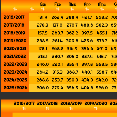
Gen
Feb
Mar
Apr
Mag
G
2016/2017
131.9
262.9
388.9
421.7
568.2
70
2017/2018
278.3
137.0
270.7
488.6
582.3
65
2018/2019
157.5
263.7
362.2
397.5
455.1
71
2019/2020
238.5
281.4
309.8
425.6
573.7
61
2020/2021
178.1
268.2
316.9
356.6
491.0
69
2021/2022
218.1
230.7
305.0
387.4
615.7
74
2022/2023
246.0
220.1
355.4
397.8
558.5
68
2023/2024
264.2
315.3
368.7
440.1
558.7
64
2024/2025
268.8
253.7
350.3
434.3
542.0
72
2025/2026
206.0
279.4
356.5
404.8
526.0
73
2016/2017
2017/2018
2018/2019
2019/2020
20