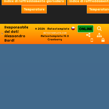
Responsabile
ONLINE
© 2026
Meteotemplate
dei dati
meteotemplate.com
Alessandro
Meteotemplate 19.0
Cranberry
Bardi