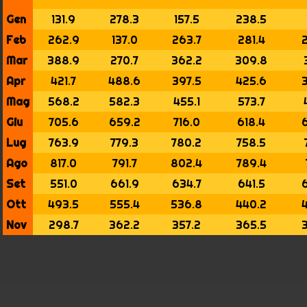
Gen
131.9
278.3
157.5
238.5
Feb
262.9
137.0
263.7
281.4
Mar
388.9
270.7
362.2
309.8
Apr
421.7
488.6
397.5
425.6
Mag
568.2
582.3
455.1
573.7
Giu
705.6
659.2
716.0
618.4
Lug
763.9
779.3
780.2
758.5
Ago
817.0
791.7
802.4
789.4
Set
551.0
661.9
634.7
641.5
Ott
493.5
555.4
536.8
440.2
Nov
298.7
362.2
357.2
365.5